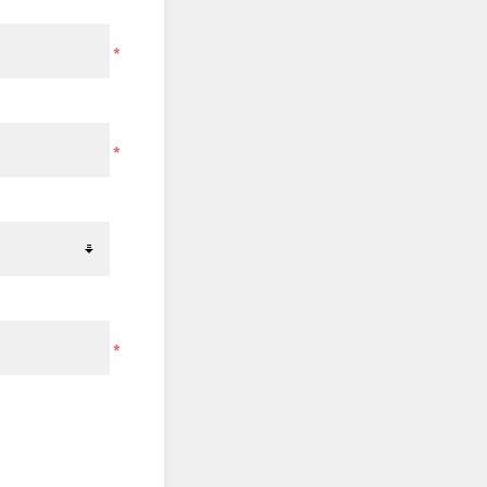
*
*
*