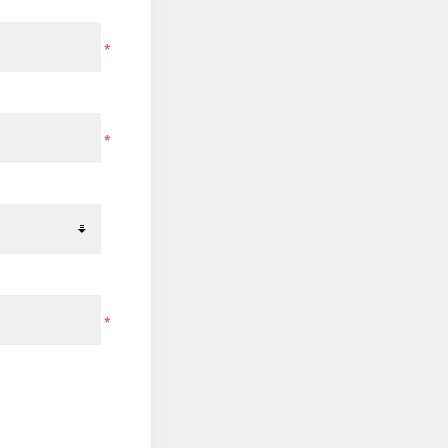
*
*
*