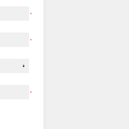
*
*
*