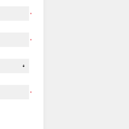
*
*
*