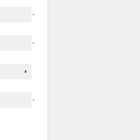
*
*
*