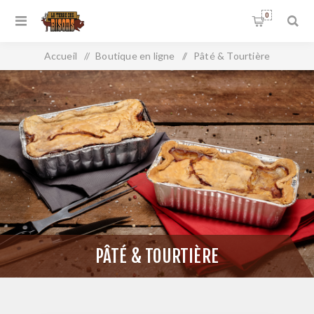
0
Accueil
/
Boutique en ligne
/
Pâté & Tourtière
PÂTÉ & TOURTIÈRE